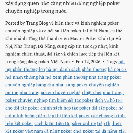
xây dựng quen biệt càng nhiều đồng nghiệp poker
chuyên nghiệp trong nước.
Posted by
Trang Blog về kiến thức và kinh nghiệm poker
chuyên nghiệp và cơ hội sự kiện poker tại Việt Nam, cụ thể
Chi nhánh Tổng thể thành viên Master Poker Club tại Hà
Nội, Nha Trang, Đà Nẵng, cung cấp tin tức cập nhật, kinh
nghiệm chiến thuật, đối tác và chiến lược tiếp thị liên kết
trong cộng đồng poker Việt Nam.
Feb 12, 2026
Tags:
hà 
nội phần thưởng lớn
hà nội danh sách phần thưởng
hà nội cơ 
hội nhận thưởng
hà nội xem phần thưởng
nha trang poker 
chuyên nghiệp hàng đầu
nha trang poker chuyên nghiệp 
online
nha trang poker chuyên nghiệp luật chơi
nha trang 
poker chuyên nghiệp
tìm kiếm đối tác poker
dịch vụ hỗ trợ 
cho đối tác poker
chính sách hợp tác poker
đối tác poker hồ 
chí minh
hướng dẫn tiếp thị liên kết poker
các chương trình 
liên kết poker
cách kiếm tiền từ poker online
tiếp thị liên 
kết poker việt nam
đà nẵng poker
chơi poker tại đà nẵng
giải 