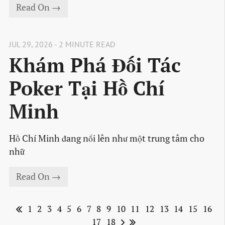
Read On →
JUL 29, 2026 - 2 MINUTE READ
Khám Phá Đối Tác
Poker Tại Hồ Chí
Minh
Hồ Chí Minh đang nổi lên như một trung tâm cho
nhữ
Read On →
1
2
3
4
5
6
7
8
9
10
11
12
13
14
15
16
17
18