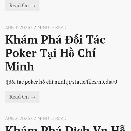
Read On →
AUG 3, 2026 - 2 MINUTE READ
Khám Phá Đối Tác
Poker Tại Hồ Chí
Minh
![đối tác poker hồ chí minh](/static/files/media/0
Read On →
AUG 2, 2026 - 2 MINUTE READ
Khám Phá Dịch Vụ Hỗ