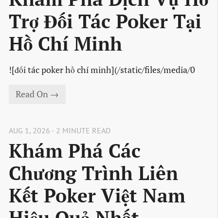
Trợ Đối Tác Poker Tại
Hồ Chí Minh
![đối tác poker hồ chí minh](/static/files/media/0
Read On →
AUG 1, 2026 - 2 MINUTE READ
Khám Phá Các
Chương Trình Liên
Kết Poker Việt Nam
Hiệu Quả Nhất