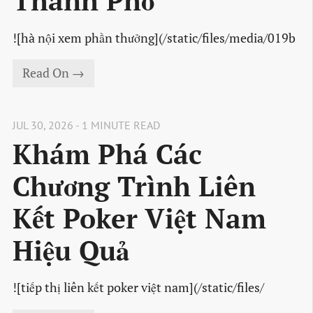
Thành Phố
![hà nội xem phần thưởng](/static/files/media/019b
Read On →
JUL 30, 2026 - 1 MINUTE READ
Khám Phá Các
Chương Trình Liên
Kết Poker Việt Nam
Hiệu Quả
![tiếp thị liên kết poker việt nam](/static/files/