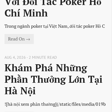
Với Đối Tác Poker Hồ
Chí Minh
Trong ngành poker tại Việt Nam, đối tác poker Hồ C
Read On →
AUG 4, 2026 - 2 MINUTE READ
Khám Phá Những
Phần Thưởng Lớn Tại
Hà Nội
![hà nội xem phần thưởng](/static/files/media/019b